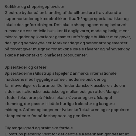
Køretøjer, biler og cykler
Dagligvarer, mad og drikke
Butikker og shoppingoplevelser
Glostrup byder på en blanding af detailhandlere fra velkendte
supermarkeder og kædebutikker til uafh?ngige specialbutikker og
lokale designforretninger. Det lokale shoppingcenter og bytorvet
rummer de essentielle butikker til dagligvarer, mode og bolig, mens
mindre gader og kvarterer gemmer uafh?ngige butikker med gaver,
design og serviceydelser. Markedsdage og sæsonarrangementer
på torvet giver mulighed for at købe lokale råvarer og håndværk og
Kæledyr
Kontor og skole
skabe nærkontakt til områdets producenter.
Spisesteder og cafeer
Spisestederne i Glostrup afspejler Danmarks internationale
madscene med hyggelige cafeer, moderne bistroer og
familievenlige restauranter. Du finder danske klassikere side om
side med italienske, asiatiske og mellemøstlige retter. Mange
steder fokuserer på friske, lokale råvarer og en afslappet
Smykker, guld og ure
Gaming, spil og kort
stemning, der passer til både hurtige frokoster og længere
middage. Cafeer og bagerier styrker kaffekulturen og er populære
stoppesteder for både shoppere og pendlere.
Tilgængelighed og praktiske fordele
Glostrups placering vest for det centrale København gør det let at