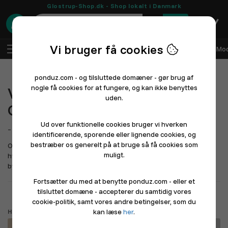
Glostrup-Shop.dk - Shop lokalt i Danmark
0
Vi bruger få cookies
DA
Log ind
Sælg med Ponduz
Alle afdelinger
Mod
ponduz.com - og tilsluttede domæner - gør brug af
nogle få cookies for at fungere, og kan ikke benyttes
Velkommen til
uden.
Glostrup-Shop.dk
Ud over funktionelle cookies bruger vi hverken
- En lokal markedsplads
for Glostrup
identificerende, sporende eller lignende cookies, og
bestræber os generelt på at bruge så få cookies som
Oplev Glostrup - en kompakt og forbundet forstad til København,
muligt.
hvor butikker, shopping og spisesteder er en del af det daglige
byliv. Glost...
Læs mere længere nede
Fortsætter du med at benytte ponduz.com - eller et
tilsluttet domæne - accepterer du samtidig vores
Driver du en butik eller restaurant? Sådan kommer du i gang
cookie-politik, samt vores andre betingelser, som du
kan læse
her
.
Hvad leder du efter?