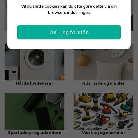
Vil du slette cookies kan du ofte gøre dette via din
browsers indstillinger.
OK - jeg forstår.
Mode, sko og sport
Elektronik
Hårde hvidevarer
Hus, have og møbler
Sportudstyr og udendørs
Værktøj og maskiner