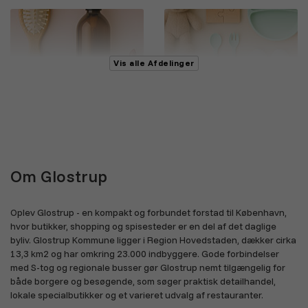
Vis alle Afdelinger
Skønhed og personlig pleje
Legetøj, børn og baby
Om Glostrup
Sundhed og velvære
Bøger, film og musik
Oplev Glostrup - en kompakt og forbundet forstad til København,
hvor butikker, shopping og spisesteder er en del af det daglige
byliv. Glostrup Kommune ligger i Region Hovedstaden, dækker cirka
13,3 km2 og har omkring 23.000 indbyggere. Gode forbindelser
med S-tog og regionale busser gør Glostrup nemt tilgængelig for
både borgere og besøgende, som søger praktisk detailhandel,
lokale specialbutikker og et varieret udvalg af restauranter.