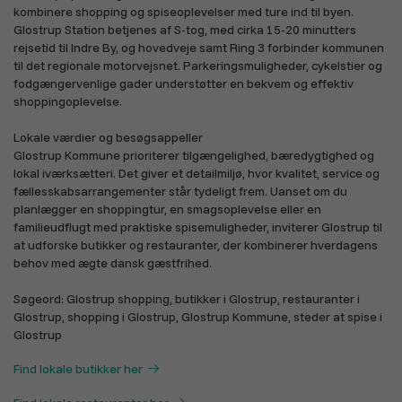
kombinere shopping og spiseoplevelser med ture ind til byen.
Glostrup Station betjenes af S-tog, med cirka 15-20 minutters
Gaver og specielle
Hobby og håndværk
rejsetid til Indre By, og hovedveje samt Ring 3 forbinder kommunen
lejligheder
til det regionale motorvejsnet. Parkeringsmuligheder, cykelstier og
fodgængervenlige gader understøtter en bekvem og effektiv
shoppingoplevelse.
Lokale værdier og besøgsappeller
Glostrup Kommune prioriterer tilgængelighed, bæredygtighed og
lokal iværksætteri. Det giver et detailmiljø, hvor kvalitet, service og
Merchandise
Alle afdelinger
fællesskabsarrangementer står tydeligt frem. Uanset om du
planlægger en shoppingtur, en smagsoplevelse eller en
familieudflugt med praktiske spisemuligheder, inviterer Glostrup til
at udforske butikker og restauranter, der kombinerer hverdagens
behov med ægte dansk gæstfrihed.
Søgeord: Glostrup shopping, butikker i Glostrup, restauranter i
Glostrup, shopping i Glostrup, Glostrup Kommune, steder at spise i
Find lokale butikker her