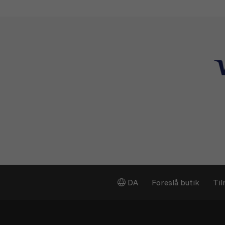
DA
Foreslå butik
Til