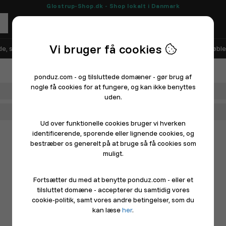
Glostrup-Shop.dk - Shop lokalt i Danmark
Vi bruger få cookies
e, sko og sport
Elektronik
Hårde hvidevarer
Hus, have og møble
ponduz.com - og tilsluttede domæner - gør brug af
nogle få cookies for at fungere, og kan ikke benyttes
Afdeling
uden.
Hovedkategori
Ud over funktionelle cookies bruger vi hverken
identificerende, sporende eller lignende cookies, og
bestræber os generelt på at bruge så få cookies som
muligt.
Fortsætter du med at benytte ponduz.com - eller et
tilsluttet domæne - accepterer du samtidig vores
cookie-politik, samt vores andre betingelser, som du
kan læse
her
.