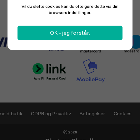
Vil du slette cookies kan du ofte gøre dette via din
browsers indstillinger.
OK - jeg forstår.
meld butik
GDPR og Privatliv
Betingelser
Cookies
2026