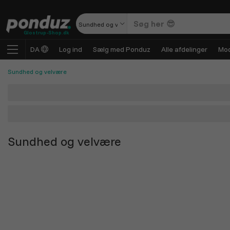
Sundhed og velvære
Glostrup-Shop.dk
DA
Log ind
Sælg med Ponduz
Alle afdelinger
Mod
Sundhed og velvære
Sundhed og velvære