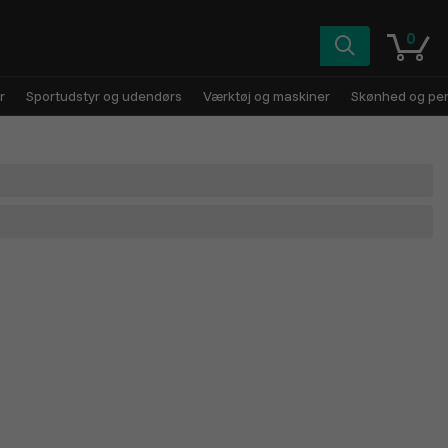
0
r
Sportudstyr og udendørs
Værktøj og maskiner
Skønhed og pers