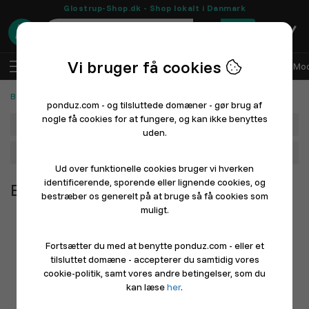
Glostrup-Shop.dk - Shop lokalt i Danmark
0
Vi bruger få cookies
DA
Log ind
Sælg med Ponduz
Alle afdelinger
Mod
Bøger, film og musik
ponduz.com - og tilsluttede domæner - gør brug af
nogle få cookies for at fungere, og kan ikke benyttes
Afdeling
uden.
Hovedkategori
Ud over funktionelle cookies bruger vi hverken
identificerende, sporende eller lignende cookies, og
Bøger, film og musik
bestræber os generelt på at bruge så få cookies som
muligt.
Fortsætter du med at benytte ponduz.com - eller et
tilsluttet domæne - accepterer du samtidig vores
cookie-politik, samt vores andre betingelser, som du
kan læse
her
.